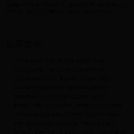
最温暖的一抹亮色。它提醒我们，无论结果如何，体育精神永远值
得被铭记，而人与人之间的温情，才是足球最伟大的力量。
最新发表
CCTV官方世界杯报道：激情赛事与精彩瞬间回顾
新浪女排世界杯：中国女排的辉煌征程与未来展望
泰达历年球员名单盘点：那些年我们追过的绿茵英雄
揭秘本届欧洲杯最年轻球员：他们的崛起与未来潜力
拳击比赛拉拉：激情四溢的体育盛宴与背后的故事
中国加入世界杯了吗？揭秘中国足球与世界杯的渊源与未来
FC岐阜球员阵容深度解析：2023赛季新老交替与战术展望
安陆足球比赛掀起热潮：全民参与助力世界杯氛围升温
世界杯运动员跨界营销：从绿茵场到广告牌，可乐广告如何吸