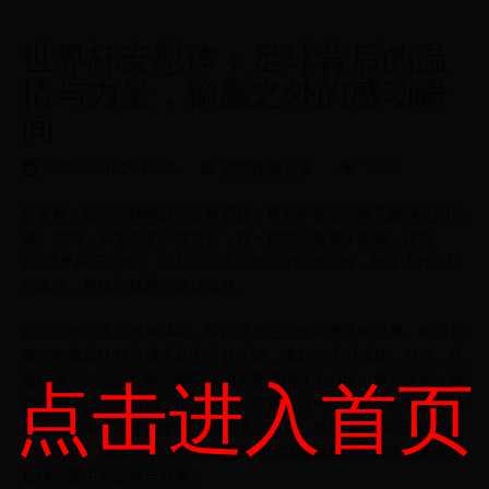
世界杯安慰体：足球背后的温
情与力量，输赢之外的感动瞬
间
2025-05-01 20:18:48
视觉体验分享
7646
世界杯，这个全球瞩目的足球盛宴，每四年都会点燃无数球迷的热
情。然而，在激烈的比赛背后，有一种情感超越了输赢，那就
是“世界杯安慰体”。它不仅仅是足球比赛的一部分，更是人性温情
的体现，是体育精神的最佳诠释。
在2022年卡塔尔世界杯中，阿根廷与法国的决赛堪称经典。梅西带
领的阿根廷队在点球大战中击败法国，捧起了大力神杯。然而，比
赛结束后，法国队球员姆巴佩的失落表情让人心疼。就在这时，梅
点击进入首页
西走上前去，轻轻拍了拍姆巴佩的肩膀，低声安慰他。这一幕被镜
头捕捉下来，迅速在全球社交媒体上传播，成为“世界杯安慰体”的
经典瞬间。梅西的举动不仅展现了他的领袖风范，也让人们看到了
足球比赛中的温情与尊重。