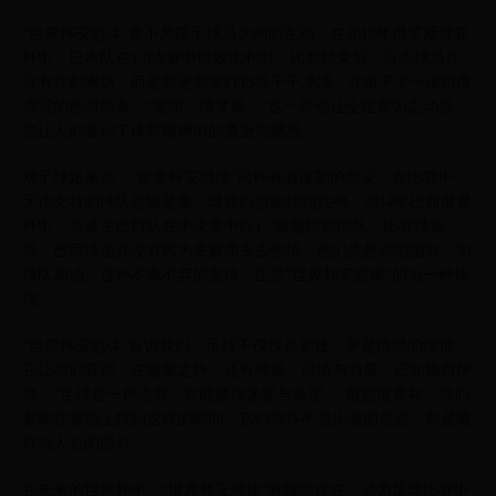
“世界杯安慰体”并不局限于球员之间的互动。在2018年俄罗斯世界
杯中，日本队在1/8决赛中惜败比利时。比赛结束后，日本球员并
没有立刻离场，而是将更衣室打扫得干干净净，并留下了一张用俄
语写的感谢纸条：“谢谢，俄罗斯。”这一举动让全世界为之动容，
也让人们看到了体育精神中的谦逊与感恩。
对于球迷来说，“世界杯安慰体”同样有着深刻的意义。在比赛中，
无论支持的球队是输是赢，球迷们总能找到共鸣。2014年巴西世界
杯中，东道主巴西队在半决赛中以1:7惨败给德国队。比赛结束
后，巴西球迷并没有因为失败而失去热情，他们依然高唱国歌，为
球队加油。这种不离不弃的支持，正是“世界杯安慰体”的另一种体
现。
“世界杯安慰体”告诉我们，足球不仅仅是竞技，更是情感的纽带。
它让我们看到，在输赢之外，还有尊重、温情与力量。正如梅西所
说：“足球是一种语言，它能够传递爱与希望。”每届世界杯，我们
都能在赛场上找到这样的瞬间，它们或许不是比赛的焦点，却是最
打动人心的部分。
在未来的世界杯中，“世界杯安慰体”将继续存在，成为足球比赛中