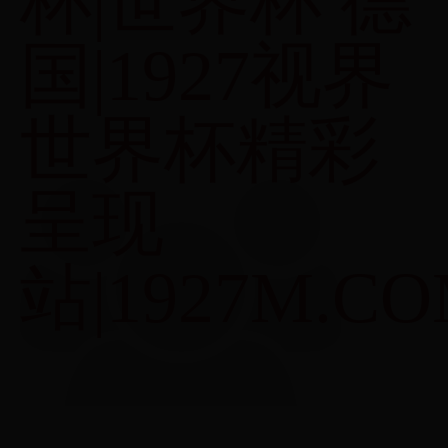
杯|世界杯 德
国|1927视界
世界杯精彩
呈现
站|1927M.C