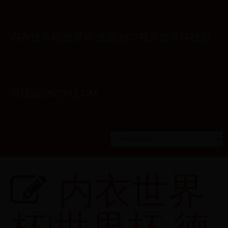
内衣世界杯|世界杯 德国|1927视界世界杯精彩
呈现站|1927M.COM
内衣世界