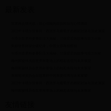
最新发表
世界杯点球大战：惊心动魄的胜负时刻与心理博弈
2022年卡塔尔世界杯：西班牙与葡萄牙的精彩对决与历史渊源
卡塔尔世界杯参赛队伍大揭秘：32强背后的故事与实力分析
朱婷世界杯得分破纪录，中国女排再创辉煌
卡塔尔世界杯参赛队伍大揭秘：32强背后的故事与实力分析
梅州辉骏球员在世界杯赛场上的精彩表现与未来展望
梅州辉骏球员在世界杯赛场上的精彩表现与未来展望
詹姆斯球员协会在世界杯中的重要作用与未来展望
2022年卡塔尔世界杯：西班牙与葡萄牙的精彩对决与历史渊源
梅州辉骏球员在世界杯赛场上的精彩表现与未来展望
友情链接