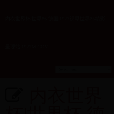
内衣世界杯|世界杯 德国|1927视界世界杯精彩
呈现站|1927M.COM
内衣世界