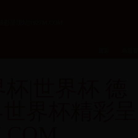
彩呈现站|1927M.COM
首页
高清
杯|世界杯 德
视界世界杯精彩呈
M.COM