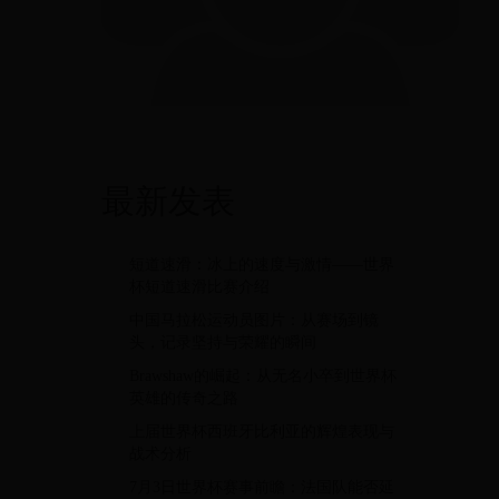
最新发表
短道速滑：冰上的速度与激情——世界
杯短道速滑比赛介绍
中国马拉松运动员图片：从赛场到镜
头，记录坚持与荣耀的瞬间
Brawshaw的崛起：从无名小卒到世界杯
英雄的传奇之路
上届世界杯西班牙比利亚的辉煌表现与
战术分析
7月3日世界杯赛事前瞻：法国队能否延