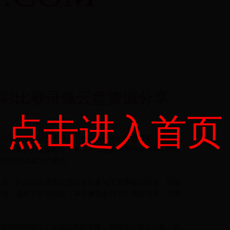
彩比赛录像云盘资源分享
点击进入首页
22年卡塔尔世界杯不仅是一场全球瞩目的体育盛事，更是无
有一位球员的表现格外引人注目，他的名字叫林书豪，尽管
特殊的方式成为了焦点。
裔球员，此次以足球评论员的身份参与了世界杯的报道。他在
然而，最令人惊喜的是，林书豪还参与了一场友谊赛，与多
，我们特别整理了这场比赛的录像，并将其上传至云盘，供