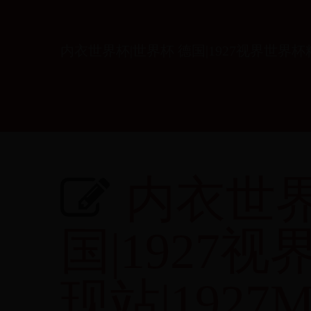
内衣世界杯|世界杯 德国|1927视界世界杯精
内衣世界
国|1927
现站|1927