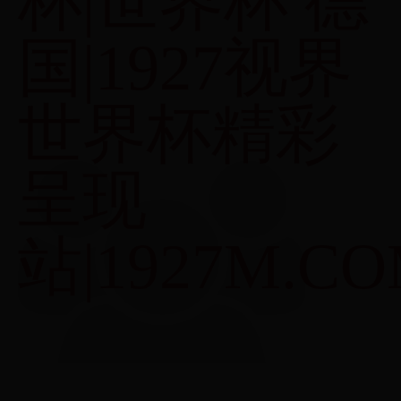
杯|世界杯 德
国|1927视界
世界杯精彩
呈现
站|1927M.C