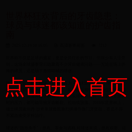
世界杯狂欢背后的牙齿隐患：
球员与球迷都该知道的护齿指
南
2025-12-19 10:16:05
高清赛事画面
7212
世界杯不仅是足球的盛宴，更是全民狂欢的节日。但很少有人注意
到，这场全球盛事背后隐藏着不少牙齿健康问题——无论是场上拼
搏的球员，还是场下激情呐喊的球迷。
点击进入首页
球员的牙齿危机：碰撞、咬牙与压力 在激烈的比赛中，球员们常
常面临牙齿外伤的风险。据统计，足球是运动中牙齿损伤率最高的
项目之一。高速奔跑中的碰撞、争顶头球时的意外，甚至咬牙发力
时的压力，都可能导致牙齿断裂、松动或脱落。2018年世界杯上，
瑞士球员谢尔丹·沙奇里就曾因激烈拼撞导致门牙受损，赛后不得
不紧急接受牙科治疗。
球迷的“隐形杀手”：熬夜、零食与酒精 对球迷来说，熬夜观赛、狂