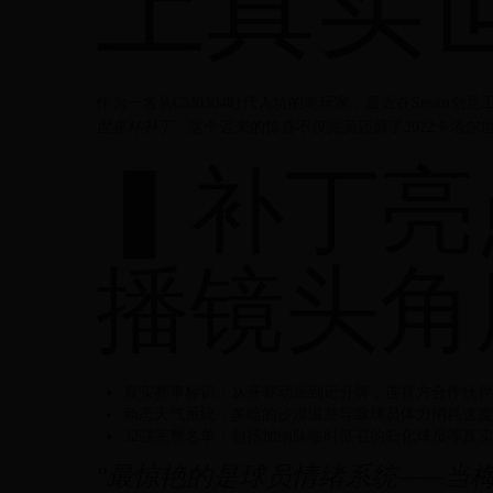
上真实
作为一名从CM0304时代入坑的老玩家，最近在Steam创
世界杯补丁
。这个迟来的惊喜不仅完美还原了2022卡塔
▍补丁亮
播镜头角
真实赛事标识：从开赛动画到记分牌，连官方合作伙伴log
动态天气系统：多哈的沙漠温差导致球员体力消耗速度
32强完整名单：包括加纳队临时征召的归化球员等真
"最惊艳的是球员情绪系统——当