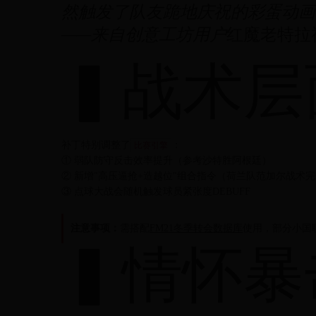
然触发了队友跪地庆祝的彩蛋动画
——来自创意工坊用户
红魔老特拉
▍战术层
补丁特别调整了
：
比赛引擎
① 弱队防守反击效率提升（参考沙特胜阿根廷）
② 新增"高压逼抢+造越位"组合指令（荷兰队范加尔战术
③ 点球大战会随机触发球员紧张度DEBUFF
注意事项：
需搭配
FM21冬季转会数据库
使用，部分小国联
▍情怀暴