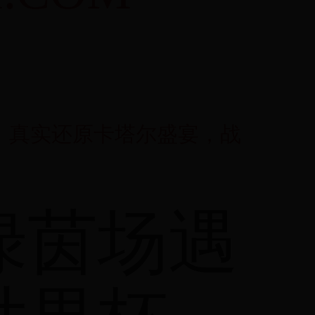
测：真实还原卡塔尔盛宴，战
绿茵场遇