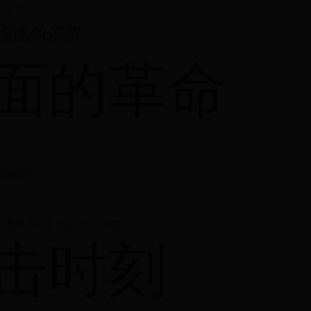
！"
福德
的评测
面的革命
完美复现）
赛球员可能存在CA/PA误差
击时刻