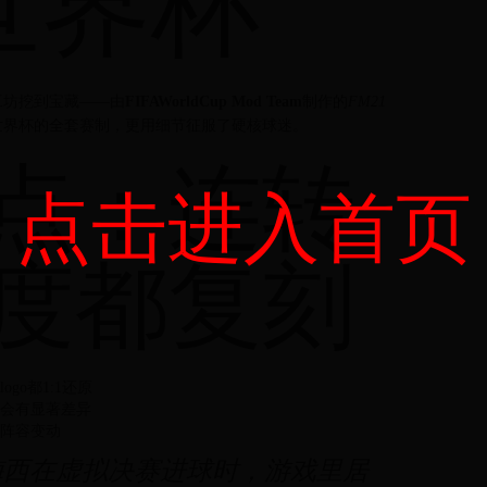
世界杯
意工坊挖到宝藏——由
FIFAWorldCup Mod Team
制作的
FM21
尔世界杯的全套赛制，更用细节征服了硬核球迷。
点：连转
点击进入首页
度都复刻
o都1:1还原
会有显著差异
实阵容变动
梅西在虚拟决赛进球时，游戏里居