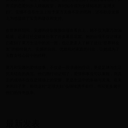
青涩的恋爱到步入婚姻殿堂，再到如今成为全球知名的“足球夫
妇”。安娜不仅在生活上给予莱万无微不至的照顾，还在职业发展
上为他提供了宝贵的建议和支持。
在世界杯期间，安娜的身影频频出现在看台上，她不仅为莱万加油
助威，还通过社交媒体分享了许多幕后花絮。她的出现不仅让球迷
们看到了莱万生活中的另一面，也让更多人了解了这位“世界杯女
友”的独特魅力。安娜的自信、优雅和对家庭的付出，让她成为了
无数女性心目中的榜样。
莱万和安娜的爱情故事，不仅是一段浪漫的佳话，更是足球与生活
完美结合的典范。他们用行动证明了，爱情和事业可以兼顾，而真
正的成功不仅仅是球场上的荣耀，更是生活中的幸福与美满。在未
来的日子里，相信这对“足球夫妇”会继续携手前行，书写更多属于
他们的传奇故事。
最新发表