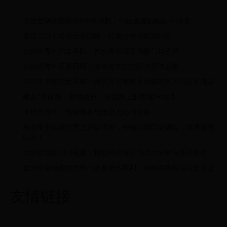
伦敦世锦赛苏炳添100米冲刺：中国速度的崛起与挑战
曼联三冠王经典比赛回顾：红魔传奇的辉煌时刻
2018世界杯巴拿马队：首次亮相背后的勇气与坚持
2018世界杯开幕回顾：激情与梦想交织的足球盛宴
2022年卡塔尔世界杯：西班牙与葡萄牙的精彩对决与历史渊源
建业7月比赛：激情夏日，绿茵场上的荣耀与挑战
排球世界杯：激情赛事与激励人心的歌曲
马布里率领北控男篮迎战强敌，关键比赛日期揭晓，球迷翘首
以盼！
女排世锦赛6进4视频：精彩对决背后的战术分析与球员表现
世界杯赛场突发意外：比赛误伤裁判，现场紧急救治引发关注
友情链接