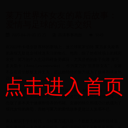
莱万世界杯女友的幕后故事：
爱情与足球的完美交织
2025-04-28 05:35:25
高清赛事画面
9349
在2022年卡塔尔世界杯的赛场上，波兰球星罗伯特·莱万多夫斯基
的表现无疑是全球球迷关注的焦点。然而，除了他在球场上的精彩
发挥，莱万的个人生活同样备受瞩目，尤其是他的妻子安娜·莱万
多夫斯卡（Anna Lewandowska）。作为莱万的“世界杯女友”，安娜
不仅在背后默默支持丈夫，还以她独特的魅力成为了媒体和球迷热
点击进入首页
议的话题。
安娜·莱万多夫斯卡并非普通的“球星太太”，她本身就是一位成功
的健身教练、营养师和企业家。她在波兰拥有自己的健身品牌，并
出版了多本关于健康和营养的书籍。安娜的独立和成功让她成为了
现代女性的典范，而她与莱万的爱情故事更是让人羡慕不已。
两人相识于学生时代，当时莱万还只是一个默默无闻的年轻球员，
而安娜则是一名空手道运动员。他们共同经历了无数风风雨雨，从