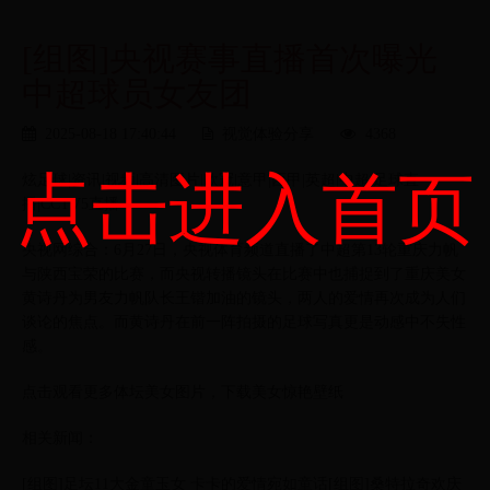
[组图]央视赛事直播首次曝光
中超球员女友团
2025-08-18 17:40:44
视觉体验分享
4368
点击进入首页
炫足球|资讯|视频|高清图片|欧冠|意甲|西甲|英超|中超|足球直
播|CCTV5直播
央视网综合：6月27日，央视体育频道直播了中超第13轮重庆力帆
与陕西宝荣的比赛，而央视转播镜头在比赛中也捕捉到了重庆美女
黄诗丹为男友力帆队长王锴加油的镜头，两人的爱情再次成为人们
谈论的焦点。而黄诗丹在前一阵拍摄的足球写真更是动感中不失性
感。
点击观看更多体坛美女图片，下载美女惊艳壁纸
相关新闻：
[组图]足坛11大金童玉女 卡卡的爱情宛如童话[组图]桑特拉奇欢庆