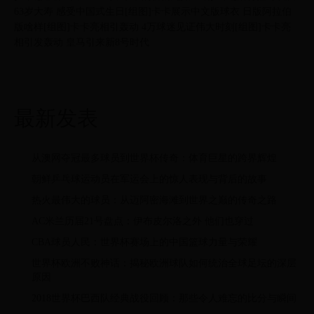
63岁大寿 感受中国式生日[组图]卡卡展示中文版球衣 日版阿拉伯
版啥样[组图]卡卡亮相引轰动 4万球迷见证伟大时刻[组图]卡卡亮
相引发轰动 皇马引来新8号时代
最新发表
从澳网夺冠最多球员到世界杯传奇：体育巨星的跨界辉煌
朝鲜乒乓球运动员在军运会上的惊人表现与背后的故事
热火最伟大的球员：从迈阿密海滩到世界之巅的传奇之路
AC米兰历届21号盘点：伊布皮尔洛之外 他们也穿过
CBA球员人民：世界杯赛场上的中国篮球力量与荣耀
世界杯欧洲不败神话：揭秘欧洲球队如何统治全球足坛的深层
原因
2018世界杯巴西队经典战役回顾：那些令人难忘的比分与瞬间