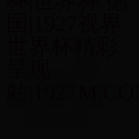
杯|世界杯 德
国|1927视界
世界杯精彩
呈现
站|1927M.C