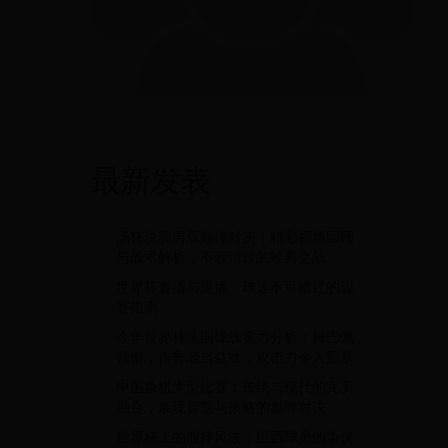
最新发表
汤杯决赛男双巅峰对决！精彩视频回顾
与战术解析，不容错过的经典之战
世界杯直播与重播：球迷不可错过的观
赛指南
今年世界杯法国锋线实力分析：姆巴佩
领衔，吉鲁老当益壮，攻击力令人胆寒
中国象棋大型比赛：传统与现代的完美
融合，展现智慧与策略的巅峰对决
世界杯上的假摔风波：巴西球员的争议