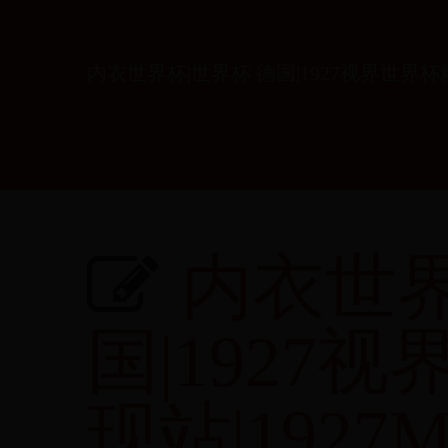
内衣世界杯|世界杯 德国|1927视界世界杯精
内衣世界
国|1927
现站|1927