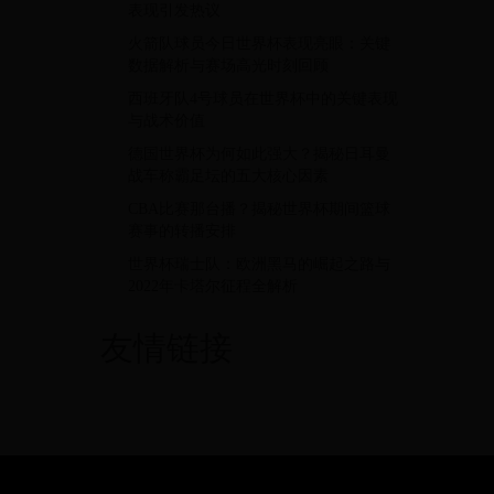
表现引发热议
火箭队球员今日世界杯表现亮眼：关键
数据解析与赛场高光时刻回顾
西班牙队4号球员在世界杯中的关键表现
与战术价值
德国世界杯为何如此强大？揭秘日耳曼
战车称霸足坛的五大核心因素
CBA比赛那台播？揭秘世界杯期间篮球
赛事的转播安排
世界杯瑞士队：欧洲黑马的崛起之路与
2022年卡塔尔征程全解析
友情链接