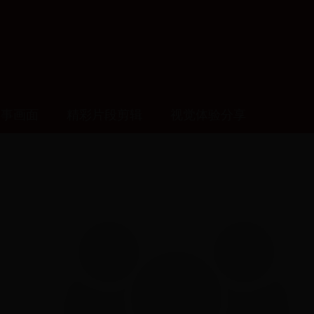
赛事画面
精彩片段剪辑
视觉体验分享