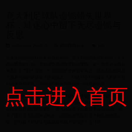
意大利足球队遗憾错失世界
杯，球迷心中留下无尽遗憾与
反思
2025-06-04 20:48:39
视觉体验分享
670
在最近的国际足联世界杯预选赛中，意大利国家足球队经历了令人
难以置信的打击，未能成功晋级世界杯决赛圈，这一消息在全球足
球界引起了巨大震动。作为四次世界杯冠军得主，意大利队的缺席
无疑是对国际足球最大的遗憾之一。球迷们在社交媒体上表达了他
们的失望和不安，同时也开始反思导致这一结果的原因。
点击进入首页
回顾意大利队的预选赛历程，尽管球队在某些比赛中展现出了强大
的战斗力，但关键战役中的失误最终成为了致命的伤痕。特别是在
对阵北马其顿的附加赛中，意大利队在主场被对手以1-0击败，错
失了通往卡塔尔的最后机会。这场比赛不仅让意大利队的球迷心
碎，也引发了对球队整体战略和战术安排的广泛讨论。