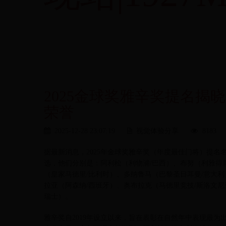
2025金球奖雅辛奖提名揭
荣誉
2025-12-28 23:07:19
视觉体验分享
8183
据最新消息，2025年金球奖雅辛奖（年度最佳门将）提
选，他们分别是：阿利松（利物浦/巴西）、布努（利雅得新
（皇家马德里/比利时）、多纳鲁马（巴黎圣日耳曼/意大利
拉亚（阿森纳/西班牙）、奥布拉克（马德里竞技/斯洛文尼
瑞士）。
雅辛奖自2019年设立以来，旨在表彰在自然年中表现最