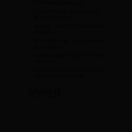
哥足球明星贝拉的辉煌之路
6.16世界杯对阵表：精彩对决一触即
发，谁能笑到最后？
风暴比赛：世界杯历史上的经典对决与
传奇瞬间
裁判争议再起波澜：荷兰队在世界杯赛
场上的艰难征程
水谷凖比赛视频：回顾日本乒乓球传奇
的经典对决
冰球运动员的终极对决：深度解析比赛
规则与职业选手的竞技奥秘
友情链接