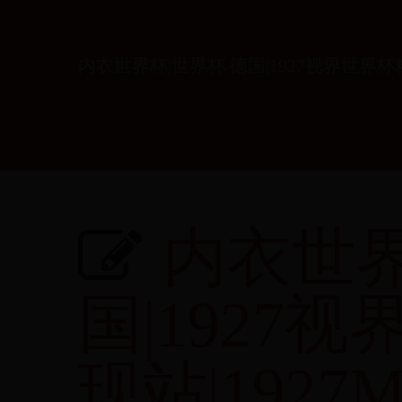
内衣世界杯|世界杯 德国|1927视界世界杯精
内衣世界
国|1927
现站|1927