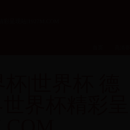
彩呈现站|1927M.COM
首页
高清
杯|世界杯 德
视界世界杯精彩呈
M.COM