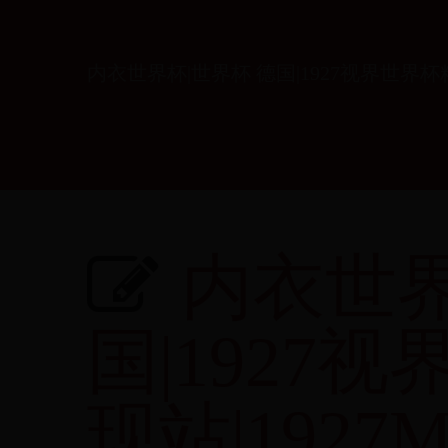
内衣世界杯|世界杯 德国|1927视界世界杯精
内衣世界
国|1927
现站|1927