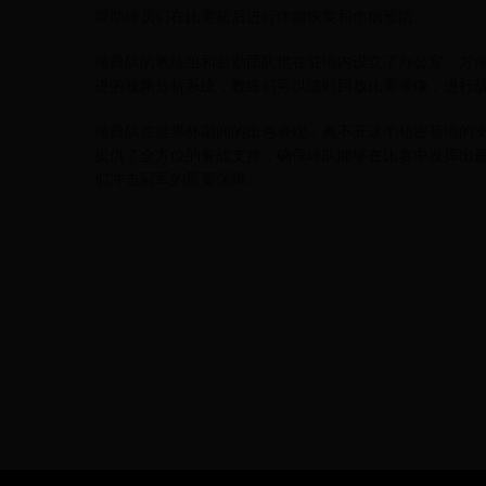
帮助球员们在比赛前后进行体能恢复和伤病预防。
瑞典队的教练组和后勤团队也在驻地内设立了办公室，方
进的视频分析系统，教练们可以随时回放比赛录像，进行
瑞典队在世界杯期间的出色表现，离不开这个秘密基地的
提供了全方位的备战支持，确保球队能够在比赛中发挥出
们冲击冠军的重要保障。