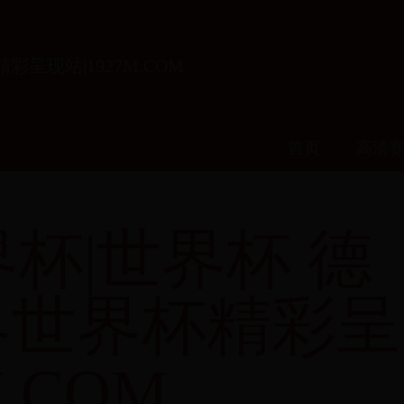
彩呈现站|1927M.COM
首页
高清
杯|世界杯 德
视界世界杯精彩呈
M.COM